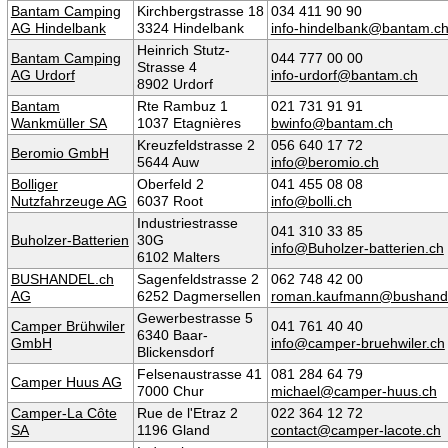
Bantam Camping
Kirchbergstrasse 18
034 411 90 90
AG Hindelbank
3324 Hindelbank
info-hindelbank@bantam.c
Heinrich Stutz-
Bantam Camping
044 777 00 00
Strasse 4
AG Urdorf
info-urdorf@bantam.ch
8902 Urdorf
Bantam
Rte Rambuz 1
021 731 91 91
Wankmüller SA
1037 Etagnières
bwinfo@bantam.ch
Kreuzfeldstrasse 2
056 640 17 72
Beromio GmbH
5644 Auw
info@beromio.ch
Bolliger
Oberfeld 2
041 455 08 08
Nutzfahrzeuge AG
6037 Root
info@bolli.ch
Industriestrasse
041 310 33 85
Buholzer-Batterien
30G
info@Buholzer-batterien.ch
6102 Malters
BUSHANDEL.ch
Sagenfeldstrasse 2
062 748 42 00
AG
6252 Dagmersellen
roman.kaufmann@bushande
Gewerbestrasse 5
Camper Brühwiler
041 761 40 40
6340 Baar-
GmbH
info@camper-bruehwiler.ch
Blickensdorf
Felsenaustrasse 41
081 284 64 79
Camper Huus AG
7000 Chur
michael@camper-huus.ch
Camper-La Côte
Rue de l'Etraz 2
022 364 12 72
SA
1196 Gland
contact@camper-lacote.ch