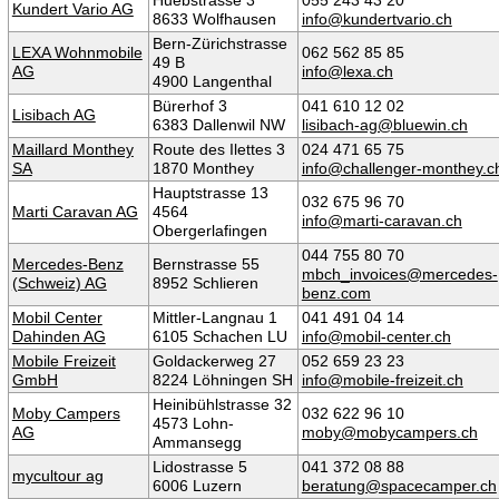
Kundert Vario AG
8633 Wolfhausen
info@kundertvario.ch
Bern-Zürichstrasse
LEXA Wohnmobile
062 562 85 85
49 B
AG
info@lexa.ch
4900 Langenthal
Bürerhof 3
041 610 12 02
Lisibach AG
6383 Dallenwil NW
lisibach-ag@bluewin.ch
Maillard Monthey
Route des Ilettes 3
024 471 65 75
SA
1870 Monthey
info@challenger-monthey.c
Hauptstrasse 13
032 675 96 70
Marti Caravan AG
4564
info@marti-caravan.ch
Obergerlafingen
044 755 80 70
Mercedes-Benz
Bernstrasse 55
mbch_invoices@mercedes-
(Schweiz) AG
8952 Schlieren
benz.com
Mobil Center
Mittler-Langnau 1
041 491 04 14
Dahinden AG
6105 Schachen LU
info@mobil-center.ch
Mobile Freizeit
Goldackerweg 27
052 659 23 23
GmbH
8224 Löhningen SH
info@mobile-freizeit.ch
Heinibühlstrasse 32
Moby Campers
032 622 96 10
4573 Lohn-
AG
moby@mobycampers.ch
Ammansegg
Lidostrasse 5
041 372 08 88
mycultour ag
6006 Luzern
beratung@spacecamper.ch