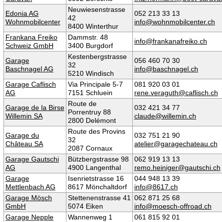
Neuwiesenstrasse
Edonia AG
052 213 33 13
42
Wohnmobilcenter
info@wohnmobilcenter.ch
8400 Winterthur
Frankana Freiko
Dammstr. 48
info@frankanafreiko.ch
Schweiz GmbH
3400 Burgdorf
Kestenbergstrasse
Garage
056 460 70 30
32
Baschnagel AG
info@baschnagel.ch
5210 Windisch
Garage Caflisch
Via Principale 5-7
081 920 03 01
AG
7151 Schluein
rene.veraguth@caflisch.ch
Route de
Garage de la Birse
032 421 34 77
Porrentruy 88
Willemin SA
claude@willemin.ch
2800 Delémont
Route des Provins
Garage du
032 751 21 90
32
Château SA
atelier@garagechateau.ch
2087 Cornaux
Garage Gautschi
Bützbergstrasse 98
062 919 13 13
AG
4900 Langenthal
remo.heiniger@gautschi.ch
Garage
Isenrietstrasse 16
044 948 13 39
Mettlenbach AG
8617 Mönchaltdorf
info@8617.ch
Garage Mösch
Stettenenstrasse 41
062 871 25 68
GmbH
5074 Eiken
info@moesch-offroad.ch
Garage Nepple
Wannenweg 1
061 815 92 01