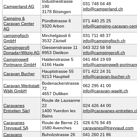
Industriestrasse
031 748 04 48
Camperland AG
190
info@camperland.ch
3178 Bösingen
Camping &
Pündtstrasse 6
071 440 25 25
Caravan Center
9320 Arbon
info@camping-caravan-cent
AG
campingfisch
Mirchelgässli 6
031 711 48 37
GmbH
3532 Zäziwil
info@campingfisch.ch
Campingprofi
Giessenstrasse 11
043 322 58 58
Donada+Witzig AG
8953 Dietikon
info@campingprofi.ch
Campingwelt
Haldenstrasse 5
041 464 19 69
Portmann GmbH
6166 Hasle
info@campingwelt-portman
Hauptstrasse 55
071 422 24 31
Caravan Bucher
9213 Hauptwil
info@caravan-bucher.ch
Bodenackerstrasse
Caravan Werkstatt
062 295 41 00
72
Wälti GmbH
info@caravan-waelti.ch
4657 Dulliken
Route de Lausanne
Caravanes
22
024 426 44 00
Entretien Sàrl
1400 Yverdon les
info@caravanes-entretien.c
Bains
Caravanes
Route de Berne 21
026 676 94 49
Treyvaud SA
1580 Avenches
caravanes@treyvaud.com
Caravans
Buholzstrasse 26
041 260 21 86