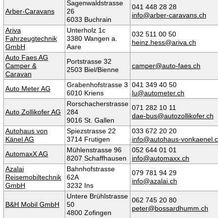
Sagenwaldstrasse
041 448 28 28
Arber-Caravans
26
info@arber-caravans.ch
6033 Buchrain
Ariva
Unterholz 1c
032 511 00 50
Fahrzeugtechnik
3380 Wangen a.
heinz.hess@ariva.ch
GmbH
Aare
Auto Faes AG
Portstrasse 32
Camper &
camper@auto-faes.ch
2503 Biel/Bienne
Caravan
Grabenhofstrasse 3
041 349 40 50
Auto Meter AG
6010 Kriens
lu@autometer.ch
Rorschacherstrasse
071 282 10 11
Auto Zollikofer AG
284
dae-bus@autozollikofer.ch
9016 St. Gallen
Autohaus von
Spiezstrasse 22
033 672 20 20
Känel AG
3714 Frutigen
info@autohaus-vonkaenel.
Mühlenstrasse 96
052 644 01 01
AutomaxX AG
8207 Schaffhausen
info@automaxx.ch
Azalai
Bahnhofstrasse
079 781 94 29
Reisemobiltechnik
62A
info@azalai.ch
GmbH
3232 Ins
Untere Brühlstrasse
062 745 20 80
B&H Mobil GmbH
50
peter@bossardhumm.ch
4800 Zofingen