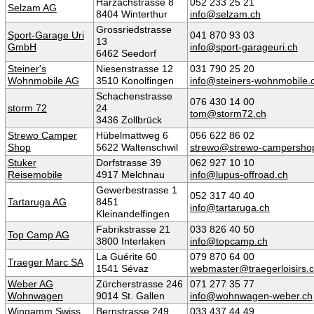
Harzachstrasse 8
052 233 25 21
Selzam AG
8404 Winterthur
info@selzam.ch
Grossriedstrasse
Sport-Garage Uri
041 870 93 03
13
GmbH
info@sport-garageuri.ch
6462 Seedorf
Steiner's
Niesenstrasse 12
031 790 25 20
Wohnmobile AG
3510 Konolfingen
info@steiners-wohnmobile.
Schachenstrasse
076 430 14 00
storm 72
24
tom@storm72.ch
3436 Zollbrück
Strewo Camper
Hübelmattweg 6
056 622 86 02
Shop
5622 Waltenschwil
strewo@strewo-campersho
Stuker
Dorfstrasse 39
062 927 10 10
Reisemobile
4917 Melchnau
info@lupus-offroad.ch
Gewerbestrasse 1
052 317 40 40
Tartaruga AG
8451
info@tartaruga.ch
Kleinandelfingen
Fabrikstrasse 21
033 826 40 50
Top Camp AG
3800 Interlaken
info@topcamp.ch
La Guérite 60
079 870 64 00
Traeger Marc SA
1541 Sévaz
webmaster@traegerloisirs.
Weber AG
Zürcherstrasse 246
071 277 35 77
Wohnwagen
9014 St. Gallen
info@wohnwagen-weber.ch
Wingamm Swiss
Bernstrasse 249
033 437 44 49