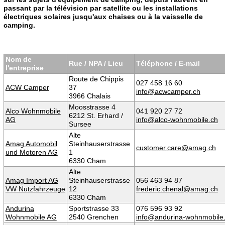
passant par la télévision par satellite ou les installations
électriques solaires jusqu'aux chaises ou à la vaisselle de
camping.
Nom de
Rue / NPA / Lieu
Téléphone / E-mail
l'entreprise
Route de Chippis
027 458 16 60
ACW Camper
37
info@acwcamper.ch
3966 Chalais
Moosstrasse 4
Alco Wohnmobile
041 920 27 72
6212 St. Erhard /
AG
info@alco-wohnmobile.ch
Sursee
Alte
Amag Automobil
Steinhauserstrasse
customer.care@amag.ch
und Motoren AG
1
6330 Cham
Alte
Amag Import AG
Steinhauserstrasse
056 463 94 87
VW Nutzfahrzeuge
12
frederic.chenal@amag.ch
6330 Cham
Andurina
Sportstrasse 33
076 596 93 92
Wohnmobile AG
2540 Grenchen
info@andurina-wohnmobile