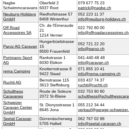
Nagbe
Oberfeld 2
079 677 75 23
Schwimmcaravans
6037 Root
patrick@nagbe.ch
Neuburg-Holidays
Riedhofstrasse 57
052 223 11 37
GmbH
8408 Winterthur
info@neuburg-holidays.ch
Ch. de l'Emeraude
Off Road
022 792 80 00
21
Accessoires SA
info@offroadaccessoires.ch
1214 Vernier
Hungerbüelstrasse
052 721 22 20
Paroz AG Caravan
15
info@paroz.ch
8500 Frauenfeld
Portmann-Sport
Rankstrasse 1
041-440 48 48
AG
6030 Ebikon
info@caravan.ch
Knotternstrasse 8
071 855 10 41
rema Camping
9422 Staad
info@rema-camping.ch
Bernstrasse 115
033 437 74 37
Ruchti AG
3613 Steffisburg
ruchti@ruchti.ch
Schulthess
Route de Soleure
032 753 80 80
Caravanes
2072 St-Blaise
schulthess@schulthesscara
Schweizer
St. Dionysstrasse 1
055 212 34 44
Caravan Center
8645 Jona
verkauf@garage-schweizer
GmbH
Seetal Caravan
Dürrenäscherweg
062 767 02 88
GmbH
5705 Hallwil
info@seetal-caravan.ch