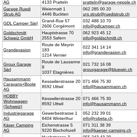
AG
4133 Pratteln
pratteln@garage-nepple.ch
Garage Ruedi
Weiermatt 1
062 285 00 20
Strub AG
4446 Buckten
urs.strub@ruedistrub.ch
Grand-Rue 57
032 488 10 70
GDL Camper Sàrl
2606 Corgémont
info@gdlcamper.ch
Goldschmitt
Hauptstrasse 70
062 923 45 12
Schweiz GmbH
2553 Safern
info@goldschmitt.ch
Route de Meyrin
022 341 14 14
Grandevasion
183
info@grandevasion.ch
1214 Vernier
Route de Lausanne
Groux Garage
021 732 16 08
8
Sàrl
grouxgarage@bluewin.ch
1037 Etagnières
Hausammann
Kesswilerstrasse 20
071 466 75 30
Caravans+Boote
8592 Uttwil
info@hausammann.ch
AG
HOBBY
Kesswilerstrasse 20
071 466 75 30
Wohnwagen
8592 Uttwil
info@hausammann.ch
(Schweiz)
Industriegarage
Gewerbestrasse 1
052 232 39 01‬
AG
8404 Winterthur
info@robeta.ch
Käser Camping
Eichenstrasse 5
071 311 38 39
AG
9220 Bischofszell
info@kaeser-camping.ch
Huebstrasse 3
055 243 43 20