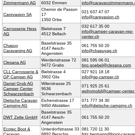
Zimmermann AG
6032 Emmen
info@caravanzimmermann.
Chemin de Passon
021 637 47 07
Carevasion SA
17
info@carevasion.ch
1350 Orbe
032 617 35 00
Carrosserie Hess
Bielstrasse 7
info@camper-caravan-rep-
AG
4512 Bellach
center.ch
Baselstrasse 35
Chapuy
061 755 50 20
4147 Aesch-
Caravaning AG
info@chapuyag.ch
Angenstein
Werdenstrasse 72
081 595 06 01
Clesana AG
9472 Grabs
tino.goebel@clesana.com
CLL Carrosserie &
Bielstrasse 4
027 921 18 18
GP Camper AG
3902 Glis
info@gp-camper.ch
Daniel Grob AG
Wilerstrasse 25
071 925 25 61
Camper Center
9536
wohnmobil@camper-center
Schwarzenbach
Schwarzenbach
Dietsche Caravan
Eichenstrasse 17
071 777 34 30
Camping AG
9450 Altstätten
info@dietsche-camping.ch
Baselstrasse 35
DWT Zelte GmbH
4147 Aesch-
061 755 50 20
Angenstein
Ecotec Boot &
Unterdorfstrasse 33
081 720 11 30
Caravan
8892 Berschis
fritz.hermann@boot-carava